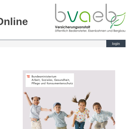
Online
login