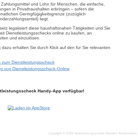
t Zahlungsmittel und Lohn für Menschen, die einfache,
ungen in Privathaushalten erbringen – sofern die
natlichen Geringfügigkeitsgrenze (zuzüglich
derzahlungsanteil) liegt.
etz legalisiert diese haushaltsnahen Tätigkeiten und Sie
it Dienstleistungsschecks online zu kaufen, an
iten und einzulösen.
g dazu erhalten Sie durch Klick auf den für Sie relevanten
n zum Dienstleistungsscheck
g von Dienstleistungsscheck-Online
nstleistungsscheck Handy-App verfügbar!
Copyright © 2026 Versicherungsanstalt öffentlich Bedienstete