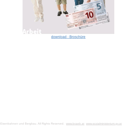
download - Broschüre
r, Eisenbahnen und Bergbau. All Rights Reserved.
www.bvaeb.at
www.sozialministerium.gv.at