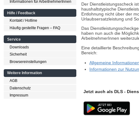
Informationen für ArbeitnehmerInnen
Der Dienstleistungsscheck is
haushaltstypische Dienstleist
Hilfe / Feedback
Entlohnung nicht über der mo
Urlaubsersatzleistung und Son
Kontakt / Hotline
Häufig gestellte Fragen – FAQ
Das Dienstleistungsscheckges
haben nun auch die Möglichke
ArbeitnehmerInnen weiterzule
Service
Downloads
Eine detaillierte Beschreibun
Bereich:
Sicherheit
Browsereinstellungen
Allgemeine Informatione
Informationen zur Nutzun
Weitere Information
AGB
Datenschutz
Jetzt auch als DLS - Die
Impressum