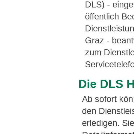
DLS) - einge
öffentlich B
Dienstleistu
Graz - bean
zum Dienstle
Servicetele
Die DLS 
Ab sofort kön
den Dienstle
erledigen. S