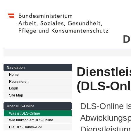
D
Dienstle
Navigation
Home
(DLS-Onl
Registrieren
Login
Site Map
DLS-Online is
Über DLS-Online
Was ist DLS-Online
Abwicklungsp
Wie funktioniert DLS-Online
Dienstleistu
Die DLS Handy-APP