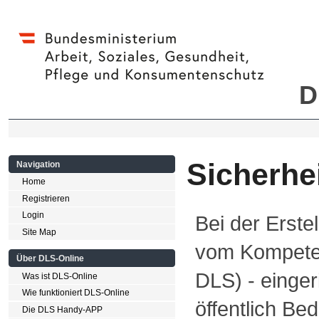
D
Sicherhe
Navigation
Home
Registrieren
Login
Bei der Erste
Site Map
vom Kompete
Über DLS-Online
DLS) - einger
Was ist DLS-Online
Wie funktioniert DLS-Online
öffentlich Be
Die DLS Handy-APP