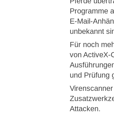
Pferde übert
Programme au
E-Mail-Anhäng
unbekannt si
Für noch mehr
von ActiveX-
Ausführungen
und Prüfung g
Virenscanner 
Zusatzwerkze
Attacken.