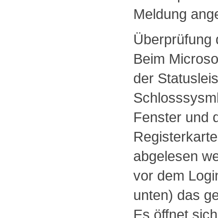
Meldung ange
Überprüfung d
Beim Microsof
der Statuslei
Schlosssysmbo
Fenster und 
Registerkarte
abgelesen we
vor dem Login
unten) das g
Es öffnet sic